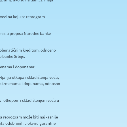
avezi na koju se reprogram
 smislu propisa Narodne banke
oblematičnim kreditom, odnosno
 banke Srbije.
zmenama i dopunama:
ljanja otkupa i skladištenja voća,
 o izmenama i dopunama, odnosno
bavi otkupom i skladištenjem voća u
za reprogram može biti najkasnije
ita odobrenih u okviru garantne