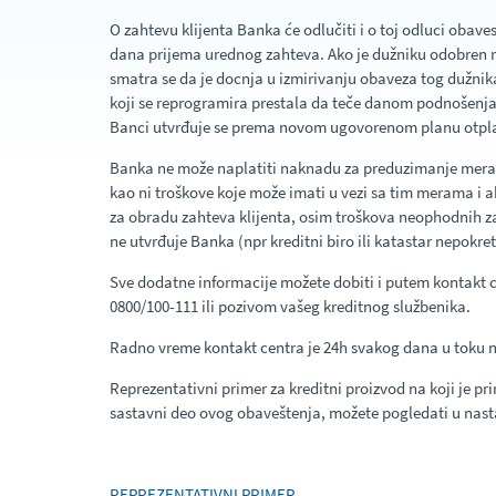
O zahtevu klijenta Banka će odlučiti i o toj odluci obaves
dana prijema urednog zahteva. Ako je dužniku odobren 
smatra se da je docnja u izmirivanju obaveza tog dužni
koji se reprogramira prestala da teče danom podnošenj
Banci utvrđuje se prema novom ugovorenom planu otpla
Banka ne može naplatiti naknadu za preduzimanje mera 
kao ni troškove koje može imati u vezi sa tim merama i a
za obradu zahteva klijenta, osim troškova neophodnih z
ne utvrđuje Banka (npr kreditni biro ili katastar nepokret
Sve dodatne informacije možete dobiti i putem kontakt 
0800/100-111 ili pozivom vašeg kreditnog službenika.
Radno vreme kontakt centra je 24h svakog dana u toku n
Reprezentativni primer za kreditni proizvod na koji je pr
sastavni deo ovog obaveštenja, možete pogledati u nas
REPREZENTATIVNI PRIMER