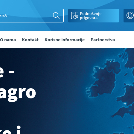
Podnošenje
prigovora
O nama
Kontakt
Korisne informacije
Partnerstva
 -
agro
e i