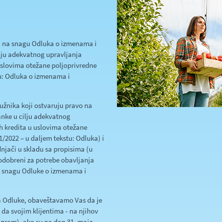
a na snagu Odluka o izmenama i
ju adekvatnog upravljanja
 uslovima otežane poljoprivredne
stu: Odluka o izmenama i
žnika koji ostvaruju pravo na
nke u cilju adekvatnog
ih kredita u uslovima otežane
1/2022 – u daljem tekstu: Odluka) i
dnjači u skladu sa propisima (u
im odobreni za potrebe obavljanja
a snagu Odluke o izmenama i
 Odluke, obaveštavamo Vas da je
a svojim klijentima - na njihov
ogram), ako su na dan 31. maja