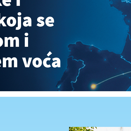
koja se
om i
em voća