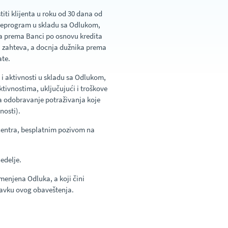
titi klijenta u roku od 30 dana od
reprogram u skladu sa Odlukom,
ka prema Banci po osnovu kredita
a zahteva, a docnja dužnika prema
te.
i aktivnosti u skladu sa Odlukom,
ktivnostima, uključujući i troškove
a odobravanje potraživanja koje
nosti).
centra, besplatnim pozivom na
edelje.
imenjena Odluka, a koji čini
tavku ovog obaveštenja.