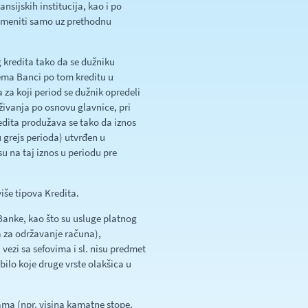
sijskih institucija, kao i po
imeniti samo uz prethodnu
kredita tako da se dužniku
rema Banci po tom kreditu u
 za koji period se dužnik opredeli
ivanja po osnovu glavnice, pri
dita produžava se tako da iznos
 grejs perioda) utvrđen u
na taj iznos u periodu pre
iše tipova Kredita.
Banke, kao što su usluge platnog
a za održavanje računa),
 vezi sa sefovima i sl. nisu predmet
ilo koje druge vrste olakšica u
ma (npr. visina kamatne stope,