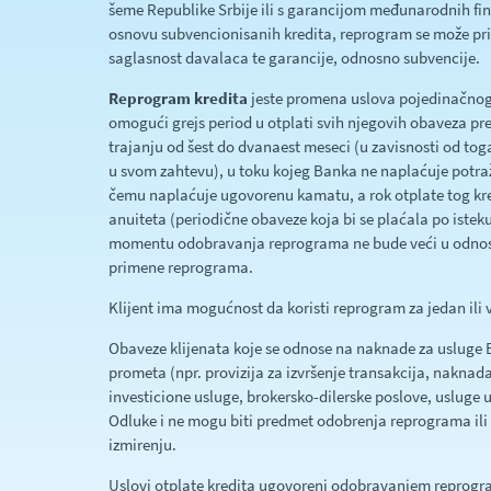
šeme Republike Srbije ili s garancijom međunarodnih finan
osnovu subvencionisanih kredita, reprogram se može pr
saglasnost davalaca te garancije, odnosno subvencije.
Reprogram kredita
jeste promena uslova pojedinačnog 
omogući grejs period u otplati svih njegovih obaveza p
trajanju od šest do dvanaest meseci (u zavisnosti od toga
u svom zahtevu), u toku kojeg Banka ne naplaćuje potraž
čemu naplaćuje ugovorenu kamatu, a rok otplate tog kre
anuiteta (periodične obaveze koja bi se plaćala po isteku
momentu odobravanja reprograma ne bude veći u odnosu 
primene reprograma.
Klijent ima mogućnost da koristi reprogram za jedan ili v
Obaveze klijenata koje se odnose na naknade za usluge 
prometa (npr. provizija za izvršenje transakcija, naknad
investicione usluge, brokersko-dilerske poslove, usluge u
Odluke i ne mogu biti predmet odobrenja reprograma ili b
izmirenju.
Uslovi otplate kredita ugovoreni odobravanjem reprogra