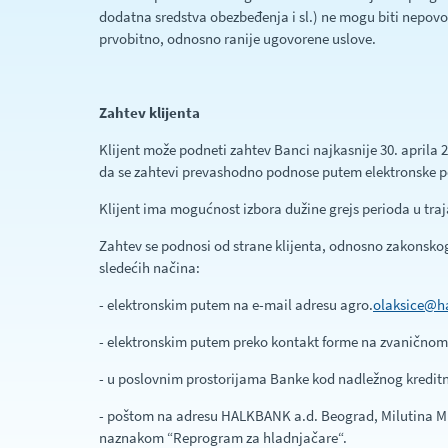
dodatna sredstva obezbeđenja i sl.) ne mogu biti nepovo
prvobitno, odnosno ranije ugovorene uslove.
Zahtev klijenta
Klijent može podneti zahtev Banci najkasnije 30. aprila 
da se zahtevi prevashodno podnose putem elektronske p
Klijent ima mogućnost izbora dužine grejs perioda u traj
Zahtev se podnosi od strane klijenta, odnosno zakonskog
sledećih načina:
- elektronskim putem na e-mail adresu agro.
olaksice@h
- elektronskim putem preko kontakt forme na zvaničnom
- u poslovnim prostorijama Banke kod nadležnog kredit
- poštom na adresu HALKBANK a.d. Beograd, Milutina Mi
naznakom “Reprogram za hladnjačare“.