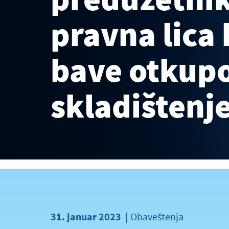
pravna lica 
bave otkup
skladištenj
31. januar 2023
Obaveštenja