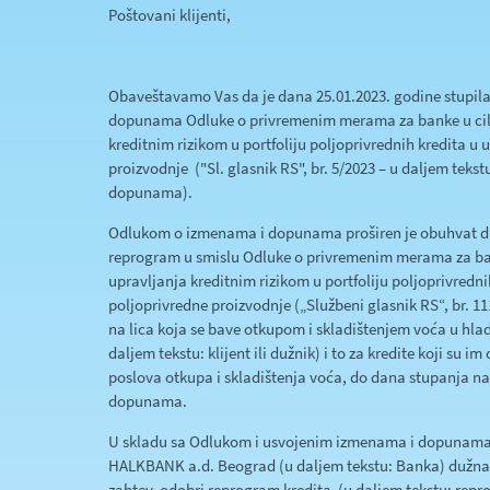
Poštovani klijenti,
Obaveštavamo Vas da je dana 25.01.2023. godine stupil
dopunama Odluke o privremenim merama za banke u cil
kreditnim rizikom u portfoliju poljoprivrednih kredita u
proizvodnje ("Sl. glasnik RS", br. 5/2023 – u daljem tek
dopunama).
Odlukom o izmenama i dopunama proširen je obuhvat du
reprogram u smislu Odluke o privremenim merama za ba
upravljanja kreditnim rizikom u portfoliju poljoprivredn
poljoprivredne proizvodnje („Službeni glasnik RS“, br. 11
na lica koja se bave otkupom i skladištenjem voća u hla
daljem tekstu: klijent ili dužnik) i to za kredite koji su 
poslova otkupa i skladištenja voća, do dana stupanja n
dopunama.
U skladu sa Odlukom i usvojenim izmenama i dopunama
HALKBANK a.d. Beograd (u daljem tekstu: Banka) dužna d
zahtev, odobri reprogram kredita (u daljem tekstu: repr