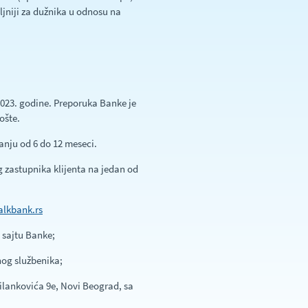
ljniji za dužnika u odnosu na
2023. godine. Preporuka Banke je
ošte.
anju od 6 do 12 meseci.
 zastupnika klijenta na jedan od
alkbank.rs
 sajtu Banke;
nog službenika;
lankovića 9e, Novi Beograd, sa