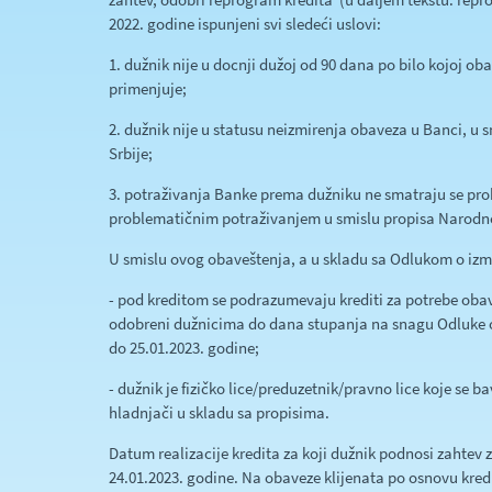
2022. godine ispunjeni svi sledeći uslovi:
1. dužnik nije u docnji dužoj od 90 dana po bilo kojoj ob
primenjuje;
2. dužnik nije u statusu neizmirenja obaveza u Banci, u
Srbije;
3. potraživanja Banke prema dužniku ne smatraju se pr
problematičnim potraživanjem u smislu propisa Narodne
U smislu ovog obaveštenja, a u skladu sa Odlukom o i
- pod kreditom se podrazumevaju krediti za potrebe obav
odobreni dužnicima do dana stupanja na snagu Odluke
do 25.01.2023. godine;
- dužnik je fizičko lice/preduzetnik/pravno lice koje se 
hladnjači u skladu sa propisima.
Datum realizacije kredita za koji dužnik podnosi zahtev 
24.01.2023. godine. Na obaveze klijenata po osnovu kred