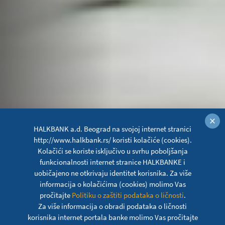
×
HALKBANK a.d. Beograd na svojoj internet stranici
http://www.halkbank.rs/ koristi kolačiće (cookies).
Kolačići se koriste isključivo u svrhu poboljšanja
funkcionalnosti internet stranice HALKBANKE i
uobičajeno ne otkrivaju identitet korisnika. Za više
informacija o kolačićima (cookies) molimo Vas
pročitajte
Politiku o zaštiti podataka o ličnosti
.
Za više informacija o obradi podataka o ličnosti
korisnika internet portala banke molimo Vas pročitajte