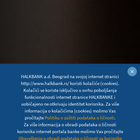
×
HALKBANK a.d. Beograd na svojoj internet stranici
http://www.halkbank.rs/ koristi kolačiće (cookies).
Kolačići se koriste isključivo u svrhu poboljšanja
funkcionalnosti internet stranice HALKBANKE i
uobičajeno ne otkrivaju identitet korisnika. Za više
informacija o kolačićima (cookies) molimo Vas
pročitajte
Politiku o zaštiti podataka o ličnosti
.
Apple Pay
Za više informacija o obradi podataka o ličnosti
korisnika internet portala banke molimo Vas pročitajte
Obaveštenje o obradi podataka o ličnosti za korisnike