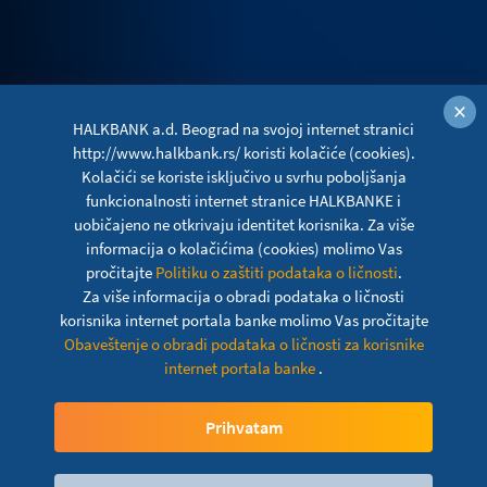
×
HALKBANK a.d. Beograd na svojoj internet stranici
http://www.halkbank.rs/ koristi kolačiće (cookies).
Kolačići se koriste isključivo u svrhu poboljšanja
funkcionalnosti internet stranice HALKBANKE i
uobičajeno ne otkrivaju identitet korisnika. Za više
informacija o kolačićima (cookies) molimo Vas
pročitajte
Politiku o zaštiti podataka o ličnosti
.
Za više informacija o obradi podataka o ličnosti
korisnika internet portala banke molimo Vas pročitajte
Obaveštenje o obradi podataka o ličnosti za korisnike
Obaveštenje o olakšicama u
internet portala banke
.
otplati kredita
Prihvatam