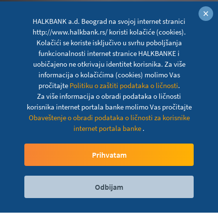
×
HALKBANK a.d. Beograd na svojoj internet stranici
http://www.halkbank.rs/ koristi kolačiće (cookies).
Kolačići se koriste isključivo u svrhu poboljšanja
funkcionalnosti internet stranice HALKBANKE i
uobičajeno ne otkrivaju identitet korisnika. Za više
informacija o kolačićima (cookies) molimo Vas
pročitajte
Politiku o zaštiti podataka o ličnosti
.
Za više informacija o obradi podataka o ličnosti
korisnika internet portala banke molimo Vas pročitajte
Obaveštenje o obradi podataka o ličnosti za korisnike
Keš krediti i krediti za
internet portala banke
.
refinansiranje za penzionere
Prihvatam
Odbijam
Digitalni servisi
Kontakt
Lokacije