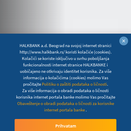
×
HALKBANK a.d. Beograd na svojoj internet stranici
http://www.halkbank.rs/ koristi kolačiće (cookies).
Kolačići se koriste isključivo u svrhu poboljšanja
funkcionalnosti internet stranice HALKBANKE i
uobičajeno ne otkrivaju identitet korisnika. Za više
informacija o kolačićima (cookies) molimo Vas
pročitajte
Politiku o zaštiti podataka o ličnosti
.
Za više informacija o obradi podataka o ličnosti
korisnika internet portala banke molimo Vas pročitajte
Obaveštenje o obradi podataka o ličnosti za korisnike
internet portala banke
.
Oročena štednja na period
Prihvatam