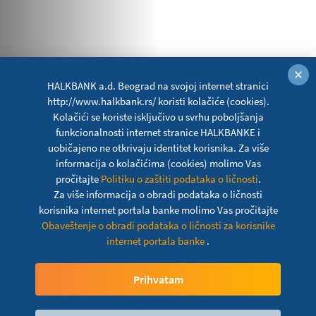
×
HALKBANK a.d. Beograd na svojoj internet stranici
http://www.halkbank.rs/ koristi kolačiće (cookies).
Kolačići se koriste isključivo u svrhu poboljšanja
funkcionalnosti internet stranice HALKBANKE i
uobičajeno ne otkrivaju identitet korisnika. Za više
informacija o kolačićima (cookies) molimo Vas
pročitajte
Politiku o zaštiti podataka o ličnosti
.
Za više informacija o obradi podataka o ličnosti
korisnika internet portala banke molimo Vas pročitajte
Obaveštenje o obradi podataka o ličnosti za korisnike
HALKBANK & MODALife
internet portala banke
.
asortiman nameštaja
Prihvatam