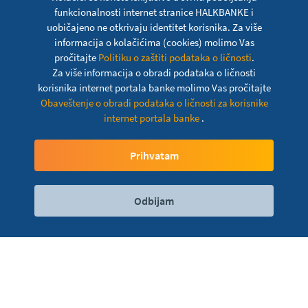
funkcionalnosti internet stranice HALKBANKE i
uobičajeno ne otkrivaju identitet korisnika. Za više
informacija o kolačićima (cookies) molimo Vas
pročitajte
Politiku o zaštiti podataka o ličnosti
.
Za više informacija o obradi podataka o ličnosti
korisnika internet portala banke molimo Vas pročitajte
Obaveštenje o obradi podataka o ličnosti za korisnike
internet portala banke
.
Krediti za obrtna sredstva
Prihvatam
Odbijam
Digitalni servisi
Kontakt
Lokacije
HALKBANK a.d. Beograd nudi Vašem registrovanom