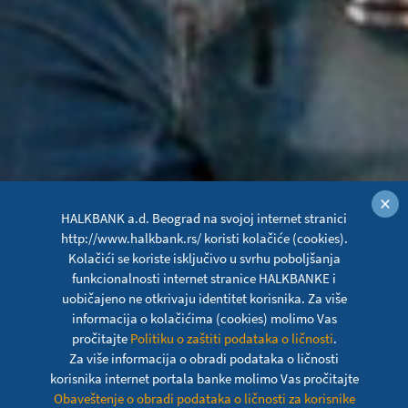
×
HALKBANK a.d. Beograd na svojoj internet stranici
http://www.halkbank.rs/ koristi kolačiće (cookies).
Kolačići se koriste isključivo u svrhu poboljšanja
funkcionalnosti internet stranice HALKBANKE i
uobičajeno ne otkrivaju identitet korisnika. Za više
informacija o kolačićima (cookies) molimo Vas
pročitajte
Politiku o zaštiti podataka o ličnosti
.
Za više informacija o obradi podataka o ličnosti
korisnika internet portala banke molimo Vas pročitajte
Obaveštenje o obradi podataka o ličnosti za korisnike