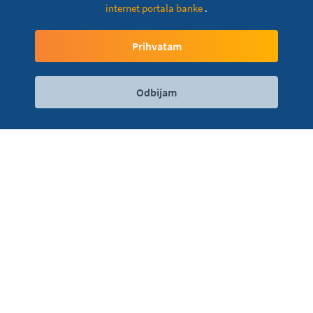
internet portala banke
.
Poljoprivreda
Prihvatam
Odbijam
Digitalni servisi
Kontakt
Lokacije
Krediti
Krediti za obrtna sredstva
Investicioni krediti
Start-Up krediti
Subvencionisani krediti u saradnji sa
Ministarstvom poljoprivrede, šumarstva i