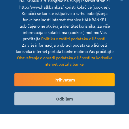
HALKBANK a.d. Beograd na svojoj internet stranici
http://www.halkbank.rs/ koristi kolačiće (cookies).
Kolačići se koriste isključivo u svrhu poboljšanja
funkcionalnosti internet stranice HALKBANKE i
uobičajeno ne otkrivaju identitet korisnika. Za više
informacija o kolačićima (cookies) molimo Vas
pročitajte
Politiku o zaštiti podataka o ličnosti
.
Za više informacija o obradi podataka o ličnosti
korisnika internet portala banke molimo Vas pročitajte
Obaveštenje o obradi podataka o ličnosti za korisnike
internet portala banke
.
Start-Up krediti
Prihvatam
Odbijam
Digitalni servisi
Kontakt
Lokacije