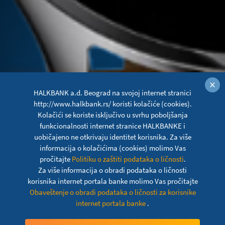
×
HALKBANK a.d. Beograd na svojoj internet stranici
http://www.halkbank.rs/ koristi kolačiće (cookies).
Kolačići se koriste isključivo u svrhu poboljšanja
funkcionalnosti internet stranice HALKBANKE i
uobičajeno ne otkrivaju identitet korisnika. Za više
informacija o kolačićima (cookies) molimo Vas
pročitajte
Politiku o zaštiti podataka o ličnosti
.
Za više informacija o obradi podataka o ličnosti
korisnika internet portala banke molimo Vas pročitajte
Obaveštenje o obradi podataka o ličnosti za korisnike
internet portala banke
.
Xiaomi Pay