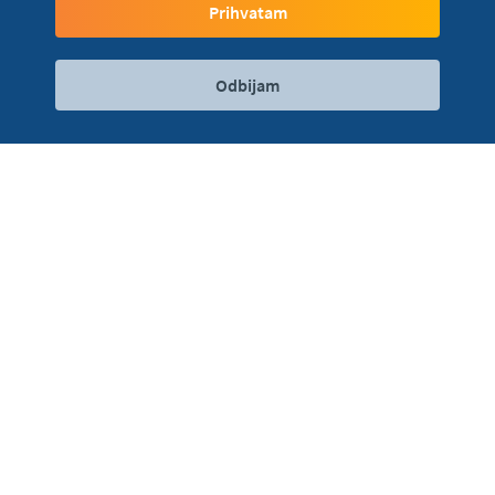
Prihvatam
Odbijam
Digitalni servisi
Kontakt
Lokacije
Kartice ostavi kod kuće… Nije ti ni telefon potreban…
Ponesi svoj sat i plaćaj u pokretu na jednostavan i
siguran način.
Dodavanje kartice u svoj sat možeš da uradiš putem
svog mobilnog telefona i aplikacija Mi Fitness.