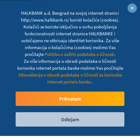
×
HALKBANK a.d. Beograd na svojoj internet stranici
http://www.halkbank.rs/ koristi kolačiće (cookies).
Kolačići se koriste isključivo u svrhu poboljšanja
funkcionalnosti internet stranice HALKBANKE i
uobičajeno ne otkrivaju identitet korisnika. Za više
informacija o kolačićima (cookies) molimo Vas
pročitajte
Politiku o zaštiti podataka o ličnosti
.
Za više informacija o obradi podataka o ličnosti
korisnika internet portala banke molimo Vas pročitajte
Obaveštenje o obradi podataka o ličnosti za korisnike
Obaveštenje o neradnom
internet portala banke
.
danu
Prihvatam
Odbijam
Digitalni servisi
Kontakt
Lokacije